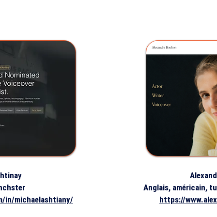
htinay
Alexand
nchster
Anglais, américain, t
m/in/michaelashtiany/
https://www.ale