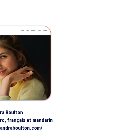
ra Boulton
urc, français et mandarin
xandraboulton.com/