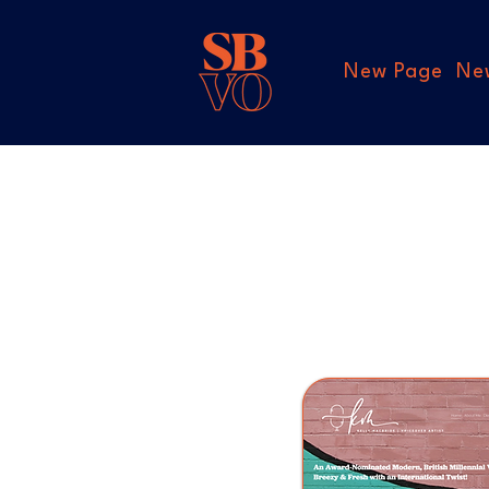
New Page
Ne