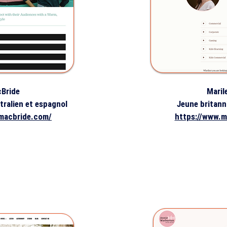
cBride
Maril
stralien et espagnol
Jeune britann
ymacbride.com/
https://www.m