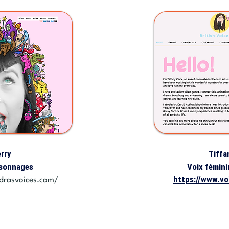
erry
Tiffa
rsonnages
Voix fémini
https://www.vo
drasvoices.com/